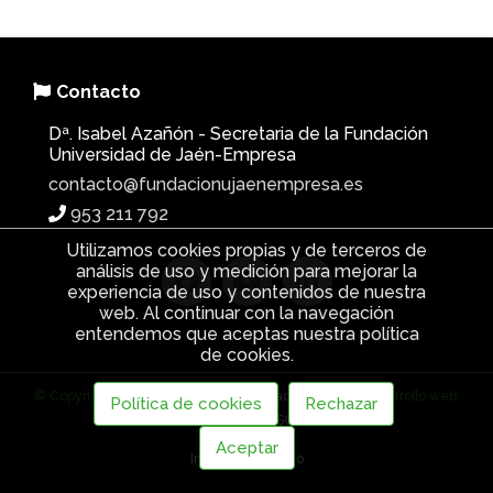
Contacto
Dª. Isabel Azañón - Secretaria de la Fundación
Universidad de Jaén-Empresa
contacto@fundacionujaenempresa.es
953 211 792
Utilizamos cookies propias y de terceros de
análisis de uso y medición para mejorar la
experiencia de uso y contenidos de nuestra
web. Al continuar con la navegación
entendemos que aceptas nuestra política
de cookies.
© Copyright 2026 |
Política de privacidad
|
Cookies
| Desarrollo web:
Política de cookies
Rechazar
Software DELSOL
Aceptar
Inicio
Contacto