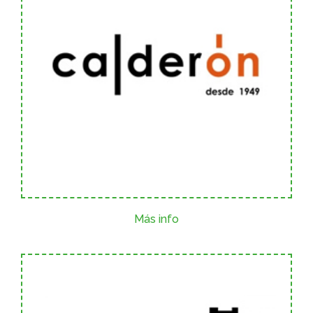
Más info