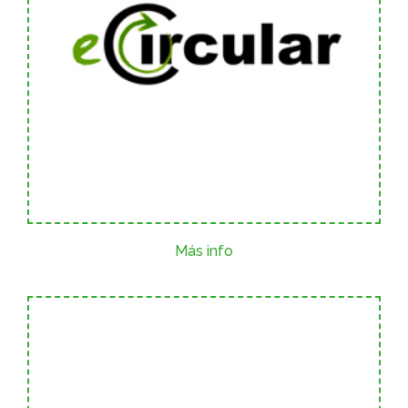
Más info